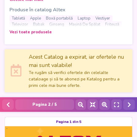
distractivă. Valabil în perioada 04.06.2026 - 10.06.2026,
Produse în catalog Altex
catalogul îi ajută pe cumpărători să descopere rapid
electronice, electrocasnice și produse pentru divertisment,
Tabletă
Apple
Boxă portabilă
Laptop
Vestiyer
într-un format simplu și ușor de parcurs.
Televizor
Babak
Ginseng
Mașină De Spălat
Friteuză
Căști
Playstation
Vezi toate produsele
În paginile revistei se regăsesc tablete, laptopuri,
televizoare, boxe portabile, căști și console PlayStation,
alături de mașini de spălat și friteuze pentru mai mult
confort acasă. Catalogul Altex este o alegere practică
Acest Catalog a expirat, iar ofertele nu
pentru cei care vor să compare produsele de interes, să
mai sunt valabile!
găsească idei pentru casă sau vacanță și să profite de
Te rugăm să verifici ofertele din celelalte
ofertele disponibile în această campanie.
cataloage și să te abonezi pe Katalog pentru a
primi cele mai bune oferte.
Pagina
2
/ 5
Pagina 1 din 5