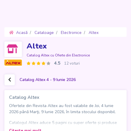
Acasă
Cataloage
Electronice
Altex
Oferte 4 - 9 Iunie 2026
Altex
Catalog Altex cu Oferte din Electronice
4.5
12 voturi
Catalog Altex 4 - 9 Iunie 2026
Catalog Altex
Ofertele din Revista Altex au fost valabile de Joi, 4 Iunie
2026 până Marţi, 9 Iunie 2026, în limita stocului disponibil.
Catalogul Altex aduce 5 pagini cu super oferte și produse
potrivite pentru o vară mai conectată, mai comodă și mai
Citeste mai mult