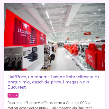
HalfPrice, un renumit lanț de îmbrăcăminte cu
prețuri mici, deschide primul magazin din
București
Modă
Retailerul off-price HalfPrice, parte a Grupului CCC, a
marcat deschiderea primului său magazin din București