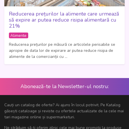
Reducerea prețurilor la alimente care urmează
să expire ar putea reduce risipa alimentară cu
21%
Alimente
Reducerea prețurilor pe măsură ce articolele perisabile se
apropie de data lor de expirare ar putea reduce risipa de
alimente de la comercianții cu ...
Abonează-te la Newsletter-ul nostru:
Cauți un catalog de oferte? Ai ajuns în locul potrivit. Pe Katalog
găsești cataloage și reviste cu ofertele actualizate de la cele mai
tari magazine online și supermarketuri.
Ne străduim să-ți oferim zilnic cele mai bune promoții la produse