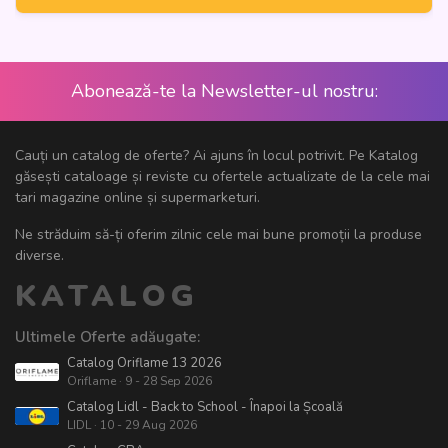
Abonează-te la Newsletter-ul nostru:
Cauți un catalog de oferte? Ai ajuns în locul potrivit. Pe Katalog
găsești cataloage și reviste cu ofertele actualizate de la cele mai
tari magazine online și supermarketuri.
Ne străduim să-ți oferim zilnic cele mai bune promoții la produse
diverse.
KATALOG
Ultimele Oferte adăugate:
Catalog Oriflame 13 2026
Oriflame · 9 - 28 Sep 2026
Catalog Lidl - Back to School - Înapoi la Școală
LIDL · 10 - 29 Aug 2026