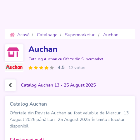
Acasă
Cataloage
Supermarketuri
Auchan
Oferte 13 - 25 August 2025
Auchan
Catalog Auchan cu Oferte din Supermarket
4.5
12 voturi
Catalog Auchan 13 - 25 August 2025
Catalog Auchan
Ofertele din Revista Auchan au fost valabile de Miercuri, 13
August 2025 până Luni, 25 August 2025, în limita stocului
disponibil.
Catalogul Auchan din 13 august 2025 vine cu nu mai puțin
Citeste mai mult