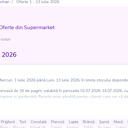
uchan
Oferte 1 - 13 Iulie 2026
Oferte din Supermarket
 voturi
e 2026
rcuri, 1 Iulie 2026 până Luni, 13 Iulie 2026, în limita stocului disponibi
roasă de 36 de pagini, valabilă în perioada 01.07.2026-14.07.2026, cu
ngrijire și garderobă. Revista este gândită pentru clienții care vor să d
ormat simplu de consultat înainte de mersul la magazin.
ru mesele de vară, grătar și gustări, precum mici de porc, bere blondă, ca
 ciocolată, prăjituri, torturi, înghețată și fructe precum piersici, mango
Prăjitură
Tort
Ciocolată
Piersică
Lapte
Brânză
Șuncă
Masă
ea, ceai, sucuri, apă și ice tea, până la vin, prosecco, Aperol, lichior 
Pizza
Biscuiți
Köpek çiti
Cremă
Ananas
Zahăr
Su ısıtıcı
Lichior