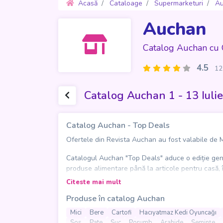
Acasă
Cataloage
Supermarketuri
A
Auchan
Catalog Auchan cu 
4.5
12
Catalog Auchan 1 - 13 Iuli
Catalog Auchan - Top Deals
Ofertele din Revista Auchan au fost valabile de Mie
Catalogul Auchan "Top Deals" aduce o ediție gene
produse alimentare până la articole pentru casă, î
idei bune pentru aprovizionarea zilnică, într-un f
Citeste mai mult
Produse în catalog Auchan
În paginile catalogului apar produse potrivite pent
crenvurști, pate, sosuri, măsline, porumb, biscuiți,
Mici
Bere
Cartofi
Hacıyatmaz Kedi Oyuncağı
include și băuturi pentru toate gusturile, de la caf
Sos
Pate
Suc
Porumb
Arahide
Semințe