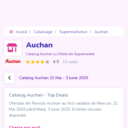
Acasă
Cataloage
Supermarketuri
Auchan
Oferte 21 Mai - 3 Iunie 2025
Auchan
Catalog Auchan cu Oferte din Supermarket
4.5
12 voturi
Catalog Auchan 21 Mai - 3 Iunie 2025
Catalog Auchan - Top Deals
Ofertele din Revista Auchan au fost valabile de Miercuri, 21
Mai 2025 până Marţi, 3 Iunie 2025, în limita stocului
disponibil.
Catalogul Auchan - Top Deals
, valabil între 21 mai și 3
Citeste mai mult