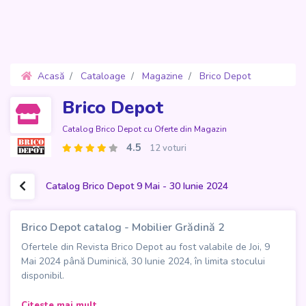
Acasă
Cataloage
Magazine
Brico Depot
Oferte 9 Mai - 30 Iunie 2024
Brico Depot
Catalog Brico Depot cu Oferte din Magazin
4.5
12 voturi
Catalog Brico Depot 9 Mai - 30 Iunie 2024
Brico Depot catalog - Mobilier Grădină 2
Ofertele din Revista Brico Depot au fost valabile de Joi, 9
Mai 2024 până Duminică, 30 Iunie 2024, în limita stocului
disponibil.
Descoperă cele mai noi oferte din catalogul Brico Depot -
Citeste mai mult