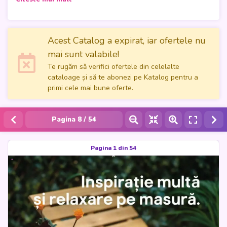
Mobilier Grădină 2, valabile în perioada 09.05.2024 -
30.06.2024! Cu 54 de pagini pline de inspirație, acest
catalog este ghidul perfect pentru a-ți transforma grădina
într-un spațiu de relaxare și confort. Găsește mobilier de
Acest Catalog a expirat, iar ofertele nu
grădină de calitate, potrivit pentru orice stil și buget. Fie că îți
mai sunt valabile!
dorești o terasă elegantă sau un colț verde pentru momente
Te rugăm să verifici ofertele din celelalte
de liniște, Brico Depot are soluțiile ideale pentru tine.
cataloage și să te abonezi pe Katalog pentru a
Aruncă o privire la catalogul Brico Depot și profită acum de
primi cele mai bune oferte.
oferte incredibile cu Katalog!
Pagina
8
/ 54
Pagina 1 din 54