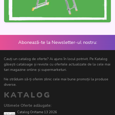
Abonează-te la Newsletter-ul nostru:
Cauți un catalog de oferte? Ai ajuns în locul potrivit. Pe Katalog
găsești cataloage și reviste cu ofertele actualizate de la cele mai
tari magazine online și supermarketuri.
Ne străduim să-ți oferim zilnic cele mai bune promoții la produse
diverse.
KATALOG
Ultimele Oferte adăugate:
Catalog Oriflame 13 2026