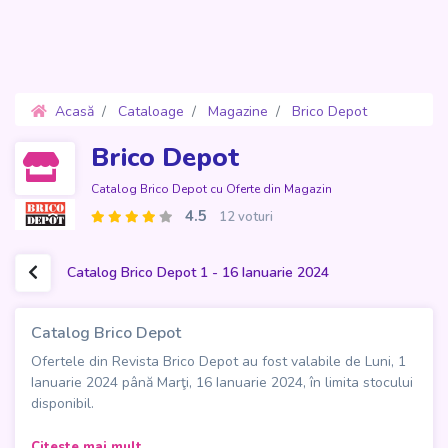
Acasă
Cataloage
Magazine
Brico Depot
Oferte 1 - 16 Ianuarie 2024
Brico Depot
Catalog Brico Depot cu Oferte din Magazin
4.5
12 voturi
Catalog Brico Depot 1 - 16 Ianuarie 2024
Catalog Brico Depot
Ofertele din Revista Brico Depot au fost valabile de Luni, 1
Ianuarie 2024 până Marţi, 16 Ianuarie 2024, în limita stocului
disponibil.
În paginile bogate ale Catalogului Brico Depot pentru
Citeste mai mult