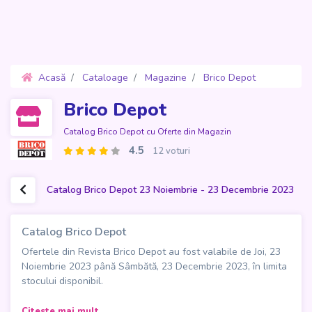
Acasă
Cataloage
Magazine
Brico Depot
Oferte 23 Noiembrie - 23 Decembrie 2023
Brico Depot
Catalog Brico Depot cu Oferte din Magazin
4.5
12 voturi
Catalog Brico Depot 23 Noiembrie - 23 Decembrie 2023
Catalog Brico Depot
Ofertele din Revista Brico Depot au fost valabile de Joi, 23
Noiembrie 2023 până Sâmbătă, 23 Decembrie 2023, în limita
stocului disponibil.
Descoperă cele mai avantajoase oferte pentru proiectele
Citeste mai mult