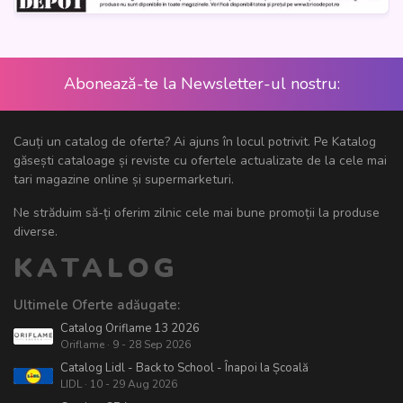
Abonează-te la Newsletter-ul nostru:
Cauți un catalog de oferte? Ai ajuns în locul potrivit. Pe Katalog
găsești cataloage și reviste cu ofertele actualizate de la cele mai
tari magazine online și supermarketuri.
Ne străduim să-ți oferim zilnic cele mai bune promoții la produse
diverse.
KATALOG
Ultimele Oferte adăugate:
Catalog Oriflame 13 2026
Oriflame · 9 - 28 Sep 2026
Catalog Lidl - Back to School - Înapoi la Școală
LIDL · 10 - 29 Aug 2026