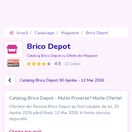
Acasă
Cataloage
Magazine
Brico Depot
Oferte 30 Aprilie - 12 Mai 2026
Brico Depot
Catalog Brico Depot cu Oferte din Magazin
4.5
12 voturi
Catalog Brico Depot 30 Aprilie - 12 Mai 2026
Catalog Brico Depot - Multe Proiecte? Multe Oferte!
Ofertele din Revista Brico Depot au fost valabile de Joi, 30
Aprilie 2026 până Marţi, 12 Mai 2026, în limita stocului
disponibil.
Catalogul Brico Depot - "Multe proiecte? Multe oferte!"
Citeste mai mult