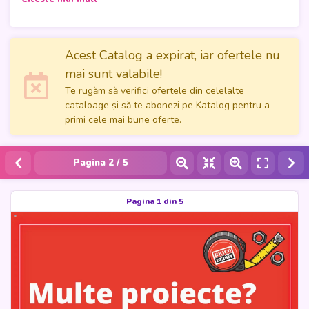
aduce inspirație și soluții practice pentru toți cei care au
planuri pentru casă și grădină. În doar 5 pagini, sunt reunite
ofertele valabile între 30.04.2026 și 13.05.2026, astfel încât
fiecare client să poată găsi rapid produsele potrivite pentru
Acest Catalog a expirat, iar ofertele nu
renovări, reparații sau amenajări.
mai sunt valabile!
Te rugăm să verifici ofertele din celelalte
Revista de oferte Brico Depot România este alegerea ideală
cataloage și să te abonezi pe Katalog pentru a
pentru cei care vor să economisească timp și bani, având la
primi cele mai bune oferte.
îndemână o selecție bine organizată de produse esențiale.
Prin Katalog, catalogul poate fi răsfoit ușor, iar cumpărătorii
pot descoperi oportunități avantajoase pentru proiectele lor,
Pagina
2
/ 5
indiferent de dimensiune.
Pagina 1 din 5