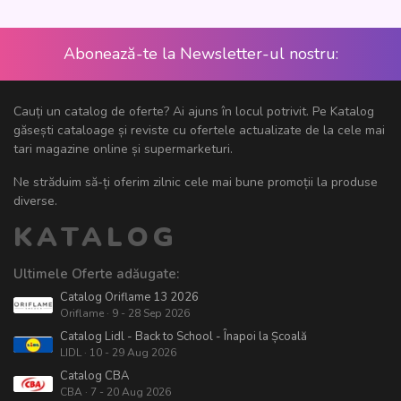
Abonează-te la Newsletter-ul nostru:
Cauți un catalog de oferte? Ai ajuns în locul potrivit. Pe Katalog
găsești cataloage și reviste cu ofertele actualizate de la cele mai
tari magazine online și supermarketuri.
Ne străduim să-ți oferim zilnic cele mai bune promoții la produse
diverse.
KATALOG
Ultimele Oferte adăugate:
Catalog Oriflame 13 2026
Oriflame · 9 - 28 Sep 2026
Catalog Lidl - Back to School - Înapoi la Școală
LIDL · 10 - 29 Aug 2026
Catalog CBA
CBA · 7 - 20 Aug 2026