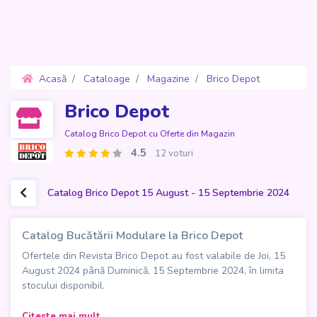
Acasă
Cataloage
Magazine
Brico Depot
Oferte 15 August - 15 Septembrie 2024
Brico Depot
Catalog Brico Depot cu Oferte din Magazin
4.5
12 voturi
Catalog Brico Depot 15 August - 15 Septembrie 2024
Catalog Bucătării Modulare la Brico Depot
Ofertele din Revista Brico Depot au fost valabile de Joi, 15
August 2024 până Duminică, 15 Septembrie 2024, în limita
stocului disponibil.
Descoperă noul
Catalog Bucătării Modulare de la Brico
Citeste mai mult