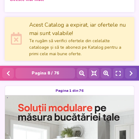
Depot
, cu 76 de pagini dedicate soluțiilor moderne și
accesibile pentru bucătăria ta! Valabil între 15 august și 15
septembrie 2024, acest catalog îți oferă inspirație pentru a-
ți transforma spațiul de gătit într-un loc practic și elegant,
Acest Catalog a expirat, iar ofertele nu
cu designuri modulare care se potrivesc perfect nevoilor
mai sunt valabile!
tale.
Te rugăm să verifici ofertele din celelalte
cataloage și să te abonezi pe Katalog pentru a
Răsfoiește acum catalogul și descoperă idei inovatoare
primi cele mai bune oferte.
pentru optimizarea fiecărui colț al bucătăriei, indiferent de
dimensiuni. Alege soluțiile care se potrivesc stilului și
bugetului tău și profită de ofertele speciale pentru a crea
Pagina
8
/ 76
bucătăria visurilor tale!
Pagina 1 din 76