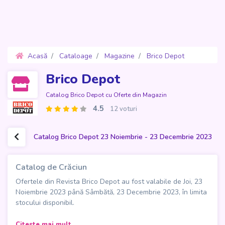
Acasă
Cataloage
Magazine
Brico Depot
Oferte 23 Noiembrie - 23 Decembrie 2023
Brico Depot
Catalog Brico Depot cu Oferte din Magazin
4.5
12 voturi
Catalog Brico Depot 23 Noiembrie - 23 Decembrie 2023
Catalog de Crăciun
Ofertele din Revista Brico Depot au fost valabile de Joi, 23
Noiembrie 2023 până Sâmbătă, 23 Decembrie 2023, în limita
stocului disponibil.
Descoperă magia sărbătorilor în noul "Catalog Brico Depot -
Citeste mai mult