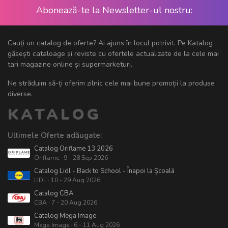
Abonează-te la Newsletter-ul nostru:
Cauți un catalog de oferte? Ai ajuns în locul potrivit. Pe Katalog
găsești cataloage și reviste cu ofertele actualizate de la cele mai
tari magazine online și supermarketuri.
Ne străduim să-ți oferim zilnic cele mai bune promoții la produse
diverse.
KATALOG
Ultimele Oferte adăugate:
Catalog Oriflame 13 2026
Oriflame · 9 - 28 Sep 2026
Catalog Lidl - Back to School - Înapoi la Școală
LIDL · 10 - 29 Aug 2026
Catalog CBA
CBA · 7 - 20 Aug 2026
Catalog Mega Image
Mega Image · 6 - 11 Aug 2026