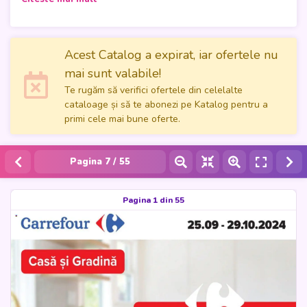
Grădina
, cu 55 de pagini pline de oferte speciale valabile în
perioada
25 septembrie - 29 octombrie 2024
. De la
produse pentru casă, cum ar fi tigăile antiaderente și
seturile de lenjerie de pat din bumbac 100%, până la soluții
Acest Catalog a expirat, iar ofertele nu
pentru grădină, acest catalog este ideal pentru cei care își
mai sunt valabile!
doresc să îmbunătățească confortul locuinței lor la prețuri
Te rugăm să verifici ofertele din celelalte
accesibile.
cataloage și să te abonezi pe Katalog pentru a
primi cele mai bune oferte.
Răsfoiește online
catalogul Carrefour
și descoperă o gamă
variată de produse non-alimentare, pregătite să îți
transforme casa într-un spațiu mai confortabil și funcțional.
Pagina
7
/ 55
Promoții unice te așteaptă să faci cele mai bune alegeri
pentru tine și familia ta!
Pagina 1 din 55