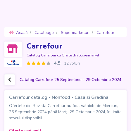
Acasă
Cataloage
Supermarketuri
Carrefour
Oferte 25 Septembrie - 29 Octombrie 2024
Carrefour
Catalog Carrefour cu Oferte din Supermarket
4.5
12 voturi
Catalog Carrefour 25 Septembrie - 29 Octombrie 2024
Carrefour catalog - Nonfood - Casa si Gradina
Ofertele din Revista Carrefour au fost valabile de Miercuri,
25 Septembrie 2024 până Marţi, 29 Octombrie 2024, în limita
stocului disponibil.
Descoperă noul
Carrefour catalog - Nonfood: Casa și
Citeste mai mult