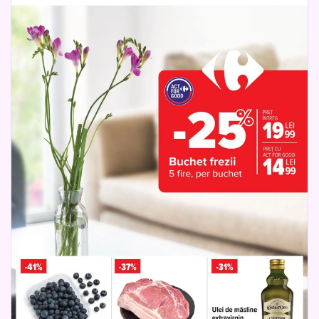
Combină frigorifică
Friteuză
Grătar
Nuci
Mixer
Cuțit
Tensiometru
Tavuk suyu
Termometru
Aparat de călcat
Fier de călcat
Frigider
Ladă frigorifică
Mașină De Spălat
Mașină De Spălat Vase
Televizor
Video
Audio
Babak
Telefon
Smartphone
Memorie
Cameră
Microfon
Mici
Sticksuri
Hrană pentru câini
Apple
Perie
Ghiozdan
Inel