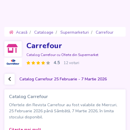
Acasă
Cataloage
Supermarketuri
Carrefour
Oferte 25 Februarie - 7 Martie 2026
Carrefour
Catalog Carrefour cu Oferte din Supermarket
4.5
12 voturi
Catalog Carrefour 25 Februarie - 7 Martie 2026
Catalog Carrefour
Ofertele din Revista Carrefour au fost valabile de Miercuri,
25 Februarie 2026 până Sâmbătă, 7 Martie 2026, în limita
stocului disponibil.
Catalogul Carrefour, în ediția de 72 de pagini valabilă din
Citeste mai mult