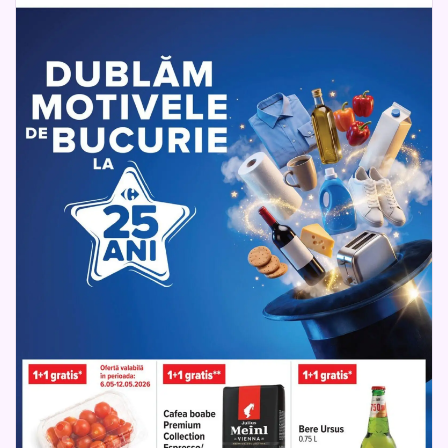
Dana kuşbaşı
Pastă de dinți
Exfoliant
Ulei
Apple
Săpun lichid
Vopsea
Pudră
Balsam de păr
Vopsea de păr
Mască de păr
Ulei de păr
Pară
Apă de gură
Cameră
Mașină De Spălat
Çelik Mama ve Su Kabı
Detergent
Pepino
Raft
Burete
Săpun
Bucătărie
Role
Balsam de rufe
Lavete
Șervețele umede