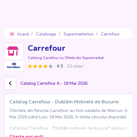
Acasă
Cataloage
Supermarketuri
Carrefour
Oferte 6 - 18 Mai 2026
Carrefour
Catalog Carrefour cu Oferte din Supermarket
4.5
12 voturi
Catalog Carrefour 6 - 18 Mai 2026
Catalog Carrefour - Dublăm Motivele de Bucurie
Ofertele din Revista Carrefour au fost valabile de Miercuri, 6
Mai 2026 până Luni, 18 Mai 2026, în limita stocului disponibil.
Catalogul Carrefour - "Dublăm motivele de bucurie" aduce o
ediție impresionantă de 67 de pagini, plină de promoții
Citeste mai mult