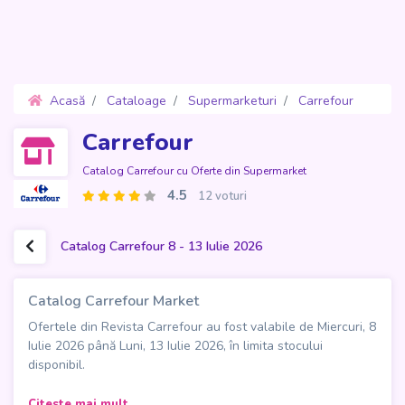
Acasă
Cataloage
Supermarketuri
Carrefour
Oferte 8 - 13 Iulie 2026
Carrefour
Catalog Carrefour cu Oferte din Supermarket
4.5
12 voturi
Catalog Carrefour 8 - 13 Iulie 2026
Catalog Carrefour Market
Ofertele din Revista Carrefour au fost valabile de Miercuri, 8
Iulie 2026 până Luni, 13 Iulie 2026, în limita stocului
disponibil.
Catalogul Carrefour Market aduce o revistă de oferte de 59
Citeste mai mult