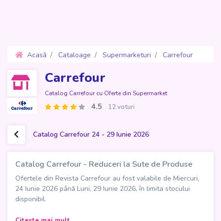
Acasă
Cataloage
Supermarketuri
Carrefour
Oferte 24 - 29 Iunie 2026
Carrefour
Catalog Carrefour cu Oferte din Supermarket
4.5
12 voturi
Catalog Carrefour 24 - 29 Iunie 2026
Catalog Carrefour - Reduceri la Sute de Produse
Ofertele din Revista Carrefour au fost valabile de Miercuri,
24 Iunie 2026 până Luni, 29 Iunie 2026, în limita stocului
disponibil.
Catalogul Carrefour - Reduceri la Sute de Produse aduce în
Citeste mai mult