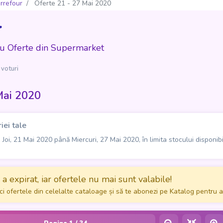
rrefour
Oferte 21 - 27 Mai 2020
r
cu Oferte din Supermarket
 voturi
Mai 2020
iei tale
Joi, 21 Mai 2020 până Miercuri, 27 Mai 2020, în limita stocului disponibi
a expirat, iar ofertele nu mai sunt valabile!
ci ofertele din celelalte cataloage și să te abonezi pe Katalog pentru a