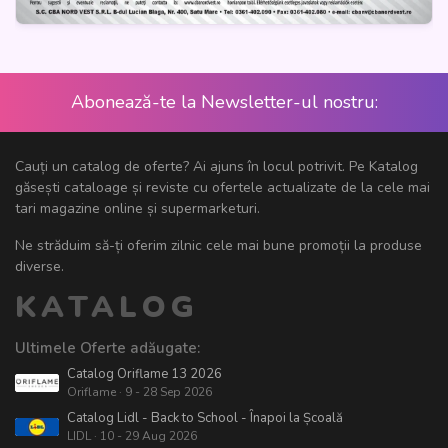
Abonează-te la Newsletter-ul nostru:
Cauți un catalog de oferte? Ai ajuns în locul potrivit. Pe Katalog
găsești cataloage și reviste cu ofertele actualizate de la cele mai
tari magazine online și supermarketuri.
Ne străduim să-ți oferim zilnic cele mai bune promoții la produse
diverse.
KATALOG
Ultimele Oferte adăugate:
Catalog Oriflame 13 2026
Oriflame · 9 - 28 Sep 2026
Catalog Lidl - Back to School - Înapoi la Școală
LIDL · 10 - 29 Aug 2026