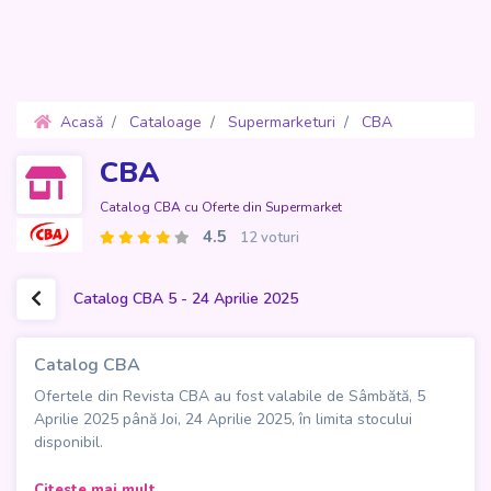
Acasă
Cataloage
Supermarketuri
CBA
Oferte 5 - 24 Aprilie 2025
CBA
Catalog CBA cu Oferte din Supermarket
4.5
12 voturi
Catalog CBA 5 - 24 Aprilie 2025
Catalog CBA
Ofertele din Revista CBA au fost valabile de Sâmbătă, 5
Aprilie 2025 până Joi, 24 Aprilie 2025, în limita stocului
disponibil.
Descoperă
soluția zilnică pentru cumpărături avantajoase
Citeste mai mult