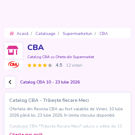
Acasă
Cataloage
Supermarketuri
CBA
Oferte 10 - 23 Iulie 2026
CBA
Catalog CBA cu Oferte din Supermarket
4.5
12 voturi
Catalog CBA 10 - 23 Iulie 2026
Catalog CBA - Trăiește fiecare Meci
Ofertele din Revista CBA au fost valabile de Vineri, 10 Iulie
2026 până Joi, 23 Iulie 2026, în limita stocului disponibil.
Catalogul CBA "Trăiește fiecare Meci" aduce o ediție de 12
pagini, valabilă în perioada 10.07.2026-24.07.2026, cu oferte
Citeste mai mult