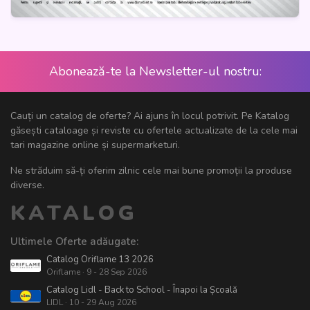
Abonează-te la Newsletter-ul nostru:
Cauți un catalog de oferte? Ai ajuns în locul potrivit. Pe Katalog
găsești cataloage și reviste cu ofertele actualizate de la cele mai
tari magazine online și supermarketuri.
Ne străduim să-ți oferim zilnic cele mai bune promoții la produse
diverse.
KATALOG
Ultimele Oferte adăugate:
Catalog Oriflame 13 2026
Oriflame · 9 - 28 Sep 2026
Catalog Lidl - Back to School - Înapoi la Școală
LIDL · 10 - 29 Aug 2026