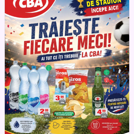
gustoase, gustări rapide și momente trăite cu poftă.