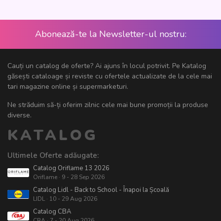
Abonează-te la Newsletter-ul nostru:
Cauți un catalog de oferte? Ai ajuns în locul potrivit. Pe Katalog
găsești cataloage și reviste cu ofertele actualizate de la cele mai
tari magazine online și supermarketuri.
Ne străduim să-ți oferim zilnic cele mai bune promoții la produse
diverse.
KATALOG
Ultimele Oferte adăugate:
Catalog Oriflame 13 2026
Oriflame · 9 - 28 Sep 2026
Catalog Lidl - Back to School - Înapoi la Școală
LIDL · 10 - 29 Aug 2026
Catalog CBA
CBA · 7 - 20 Aug 2026