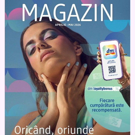
Prin Katalog, Catalogul DM poate fi răsfoit rapid și ușor,
oferind tuturor ocazia de a descoperi produse de calitate și
oferte avantajoase. Este alegerea ideală pentru cei care vor
să îmbine grija pentru sine cu economii inteligente.