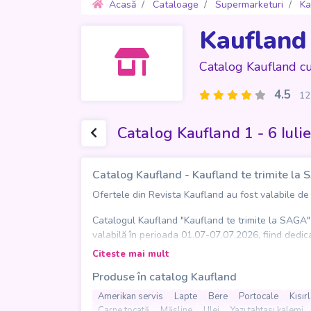
Acasă
Cataloage
Supermarketuri
Ka
Kaufland
Catalog Kaufland c
4.5
12
Catalog Kaufland 1 - 6 Iuli
Catalog Kaufland - Kaufland te trimite la
Ofertele din Revista Kaufland au fost valabile de Mi
Catalogul Kaufland "Kaufland te trimite la SAGA" 
valabilă în perioada 01.07-07.07.2026, fiind dedica
un format accesibil, la un click distanță, pentru c
Citeste mai mult
Produse în catalog Kaufland
În această ediție, Kaufland pune în prim-plan pr
pentru mese gustoase, carne de porc, carne tocată, 
Amerikan servis
Lapte
Bere
Portocale
Kısır
produse potrivite pentru mesele de zi cu zi sau p
Carne tocată
Măsline
Ulei
Yazı tahtası kalemi