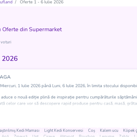
ufland
Oferte 1 - 6 Iulie 2026
u Oferte din Supermarket
 voturi
e 2026
 SAGA
ercuri, 1 Iulie 2026 până Luni, 6 Iulie 2026, în limita stocului disponibi
aduce o nouă ediție plină de inspirație pentru cumpărăturile săptămânii
tă celor care vor să descopere rapid produse pentru casă, masă, grătar, în
a fiecare client să poată vedea din timp ce merită pus pe lista de cumpăr
oduse pentru toate gusturile: fructe proaspete precum portocale, zmeur
mici, cârnați, brânzeturi, cașcaval, lapte, unt, smântână, cafea, ciocolat
laştırılmış Kedi Maması
Light Kedi Konservesi
Coș
Kalem ucu
Köpek çi
entru momentele petrecute cu familia. Catalogul include și idei pentru 
Apă
Zmeură
Unt
Cireșe
Ahtapot
Bourbon
Legume
Zahăr
L