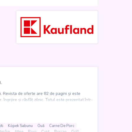
l.
. Revista de oferte are 82 de pagini și este
grijire și răsfăț zilnic. Totul este prezentat într-
ături.
ă, cireșe, afine, mere, ananas sau mango, legume
ă, înghețată, biscuiți, sucuri și multe alte
ti
Köpek Sabunu
Ouă
Carne De Porc
grătar, produse de cămară, articole pentru
ămâie
Afine
Roșii
Cuțit
Borcan
Grill