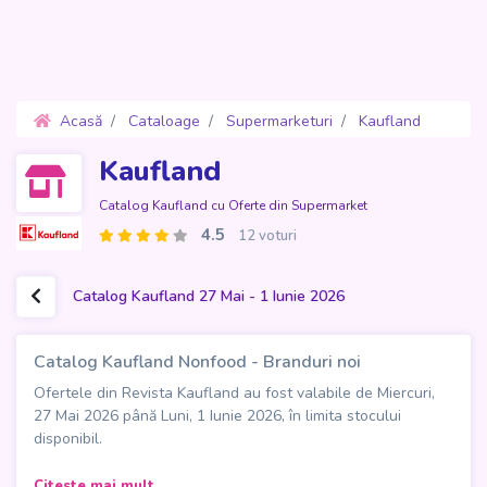
Acasă
Cataloage
Supermarketuri
Kaufland
Oferte 27 Mai - 1 Iunie 2026
Kaufland
Catalog Kaufland cu Oferte din Supermarket
4.5
12 voturi
Catalog Kaufland 27 Mai - 1 Iunie 2026
Catalog Kaufland Nonfood - Branduri noi
Ofertele din Revista Kaufland au fost valabile de Miercuri,
27 Mai 2026 până Luni, 1 Iunie 2026, în limita stocului
disponibil.
Catalogul Kaufland Nonfood "Branduri noi" aduce în atenția
Citeste mai mult