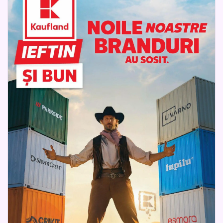
Catalogul Kaufland Nonfood România îi ajută pe clienți să
urmărească mai ușor noutățile și să aleagă produse potrivite
pentru familie și gospodărie. Aruncă o privire la noul catalog
Kaufland Nonfood și descoperă branduri noi, articole utile și
oferte pregătite pentru cumpărături inspirate.