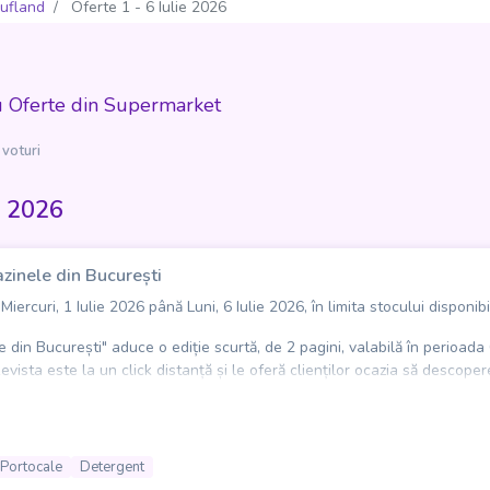
ufland
Oferte 1 - 6 Iulie 2026
u Oferte din Supermarket
 voturi
e 2026
zinele din București
ercuri, 1 Iulie 2026 până Luni, 6 Iulie 2026, în limita stocului disponibi
din București" aduce o ediție scurtă, de 2 pagini, valabilă în perioada
ista este la un click distanță și le oferă clienților ocazia să descopere
nă de tuns gazon, tricou pentru femei, scară multifuncțională, dar și 
ică de super reduceri, în limita stocului disponibil, pentru cei care vo
Portocale
Detergent