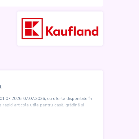
l.
 01.07.2026-07.07.2026, cu oferte disponibile în
 rapid articole utile pentru casă, grădină și
produse de zi cu zi precum detergent, bere sau
r să profite de oferte curente direct în magazinele