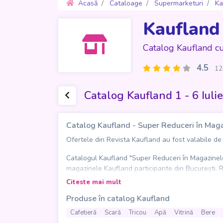
Acasă
Cataloage
Supermarketuri
Ka
Kaufland
Catalog Kaufland c
4.5
12
Catalog Kaufland 1 - 6 Iuli
Catalog Kaufland - Super Reduceri în Maga
Ofertele din Revista Kaufland au fost valabile de Mi
Catalogul Kaufland "Super Reduceri în Magazinele 
magazinele Kaufland participante din București. Rev
garderobă, precum cafetieră, sandwich maker, mași
Citeste mai mult
portocale. Kaufland propune astfel o selecție pract
Produse în catalog Kaufland
din București.
Cafetieră
Scară
Tricou
Apă
Vitrină
Bere