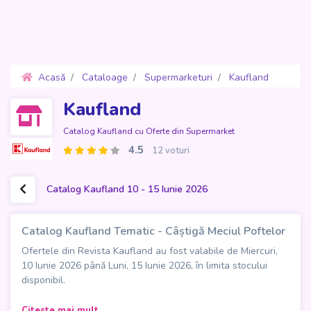
Acasă
Cataloage
Supermarketuri
Kaufland
Oferte 10 - 15 Iunie 2026
Kaufland
Catalog Kaufland cu Oferte din Supermarket
4.5
12 voturi
Catalog Kaufland 10 - 15 Iunie 2026
Catalog Kaufland Tematic - Câștigă Meciul Poftelor
Ofertele din Revista Kaufland au fost valabile de Miercuri,
10 Iunie 2026 până Luni, 15 Iunie 2026, în limita stocului
disponibil.
Catalogul Kaufland Tematic - Câștigă Meciul Poftelor aduce
Citeste mai mult