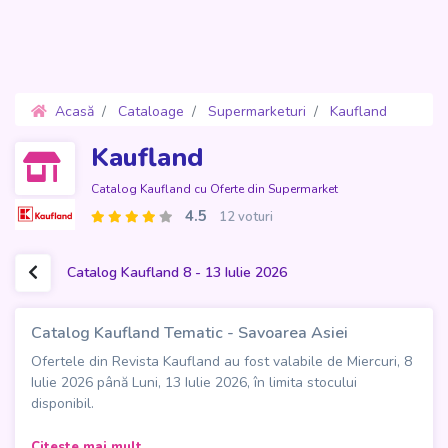
Acasă
Cataloage
Supermarketuri
Kaufland
Oferte 8 - 13 Iulie 2026
Kaufland
Catalog Kaufland cu Oferte din Supermarket
4.5
12 voturi
Catalog Kaufland 8 - 13 Iulie 2026
Catalog Kaufland Tematic - Savoarea Asiei
Ofertele din Revista Kaufland au fost valabile de Miercuri, 8
Iulie 2026 până Luni, 13 Iulie 2026, în limita stocului
disponibil.
Catalogul Kaufland Tematic "Savoarea Asiei" aduce în
Citeste mai mult