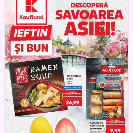
cumpărătorii pot vedea rapid ofertele curente și pot alege
mai ușor produsele care li se potrivesc. Revista este la un
click distanță și transformă cumpărăturile într-o experiență
simplă, practică și plină de gust.