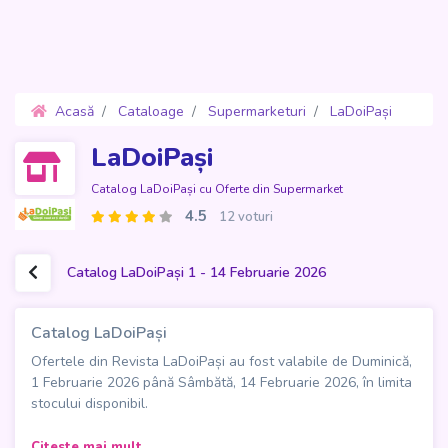
Acasă
Cataloage
Supermarketuri
LaDoiPași
Oferte 1 - 14 Februarie 2026
LaDoiPași
Catalog LaDoiPași cu Oferte din Supermarket
4.5
12 voturi
Catalog LaDoiPași 1 - 14 Februarie 2026
Catalog LaDoiPași
Ofertele din Revista LaDoiPași au fost valabile de Duminică,
1 Februarie 2026 până Sâmbătă, 14 Februarie 2026, în limita
stocului disponibil.
Catalogul LaDoiPași este revista de oferte de 14 pagini
Citeste mai mult