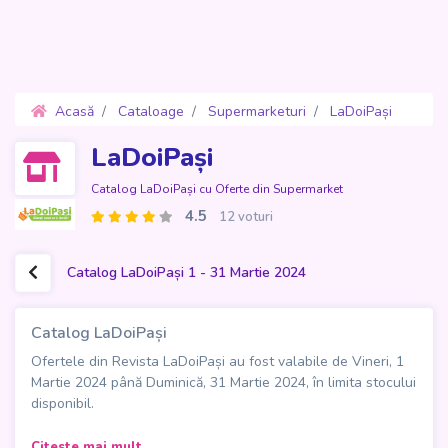
Acasă
Cataloage
Supermarketuri
LaDoiPași
Oferte 1 - 31 Martie 2024
LaDoiPași
Catalog LaDoiPași cu Oferte din Supermarket
4.5
12 voturi
Catalog LaDoiPași 1 - 31 Martie 2024
Catalog LaDoiPași
Ofertele din Revista LaDoiPași au fost valabile de Vineri, 1
Martie 2024 până Duminică, 31 Martie 2024, în limita stocului
disponibil.
Fie că ești în căutarea alimentelor proaspete și gustoase
Citeste mai mult