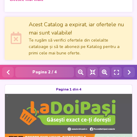
pentru a pregăti o masă delicioasă, fie că ai nevoie de
produse de curățenie pentru a-ți menține casa impecabilă,
Catalogul LaDoiPași este soluția perfectă pentru tine!
Descoperă o gamă variată de produse la prețuri imbatabile,
Acest Catalog a expirat, iar ofertele nu
de la legume și fructe proaspete la carne de calitate,
mai sunt valabile!
lactate gustoase, produse de patiserie și multe altele.
Te rugăm să verifici ofertele din celelalte
Răsfoiește paginile pline de oferte speciale valabile în
cataloage și să te abonezi pe Katalog pentru a
perioada 01.03.2024 - 31.03.2024 și alege produsele
primi cele mai bune oferte.
perfecte pentru nevoile tale. Nu rata ocazia de a economisi
semnificativ la cumpărăturile tale! Aruncă o privire la
Catalogul LaDoiPași și bucură-te de cele mai bune oferte
Pagina
2
/ 4
din oraș.
Pagina 1 din 4