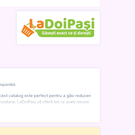
sponibil.
cest catalog este perfect pentru a găsi reduceri
hiozdane, LaDoiPași vă oferă tot ce aveți nevoie
omisiți la fiecare achiziție!