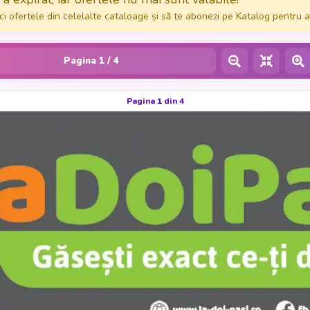
ci ofertele din celelalte cataloage și să te abonezi pe Katalog pentru a
Pagina
1
/ 4
Pagina 1 din 4