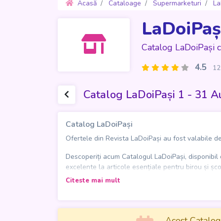
Acasă
Cataloage
Supermarketuri
La
LaDoiPaș
Catalog LaDoiPași 
4.5
12
Catalog LaDoiPași 1 - 31 
Catalog LaDoiPași
Ofertele din Revista LaDoiPași au fost valabile de
Descoperiți acum Catalogul LaDoiPași, disponibil 
excelente la articole esențiale pentru birou și șc
pentru un început de sezon reușit.
Citeste mai mult
Nu ratați ocazia de a profita de ofertele exclusive 
Acest Catalog 