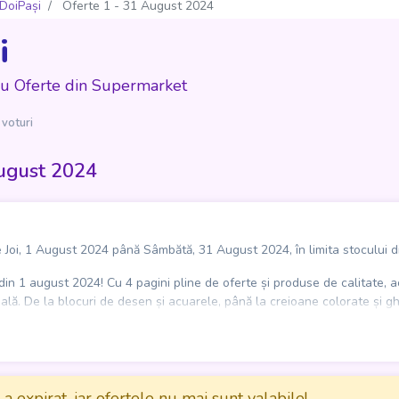
DoiPași
Oferte 1 - 31 August 2024
i
cu Oferte din Supermarket
 voturi
August 2024
 Joi, 1 August 2024 până Sâmbătă, 31 August 2024, în limita stocului di
din 1 august 2024! Cu 4 pagini pline de oferte și produse de calitate, a
oală. De la blocuri de desen și acuarele, până la creioane colorate și g
disponibile doar prin aplicația LaDoiPași. Vizitați catalogul acum și econ
a expirat, iar ofertele nu mai sunt valabile!