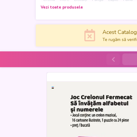
doi pași
de tine!
Săpun
Gel de duș
Deodorant
Smartphone
Ș
Vezi toate produsele
Salam
Turtă dulce
Acest Catalog 
Te rugăm să verifi