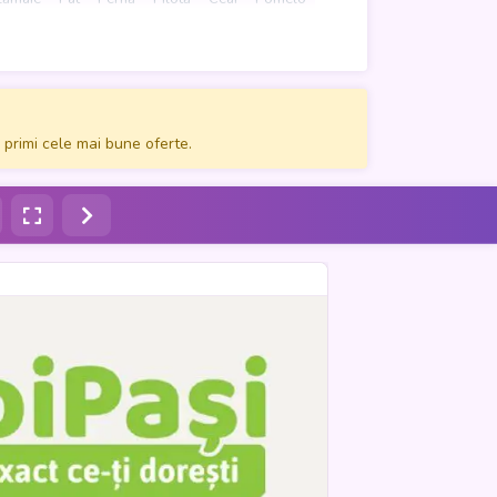
a ve Su Kabı
Apă
Balsam
Yorgan
Mici
 primi cele mai bune oferte.