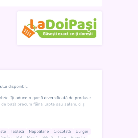
lui disponibil.
mbrie, îți aduce o gamă diversificată de produse
 de bază precum făină, lapte sau salam, ci și
a
sau
Croissant 7DAYS
cu umplutură de cacao.
i săpun, până la șervețele umede și scutece. Nu
 sau vin. Fie că ești în căutarea unor gustări
ste
Tabletă
Napolitane
Ciocolată
Burger
ri avantajoase. Descoperă ce-ți dorești, chiar
la
Lămâie
Pat
Pernă
Pilotă
Ceai
Pomelo