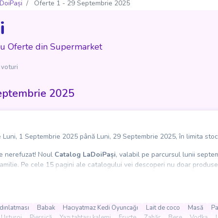
DoiPași
Oferte 1 - 29 Septembrie 2025
i
cu Oferte din Supermarket
 voturi
Septembrie 2025
 Luni, 1 Septembrie 2025 până Luni, 29 Septembrie 2025, în limita stocu
de nerefuzat! Noul
Catalog LaDoiPași
, valabil pe parcursul lunii septe
familie. Pe cele 15 pagini ale catalogului vei descoperi nu doar produse
ar dacă vrei să te răsfeți, poți încerca diverse sortimente de
Bubble Te
evoile tale. Găsești produse de îngrijire personală, de la gel de duș ș
enții, iar pentru momentele de relaxare, poți alege din selecția de bere
dınlatması
Babak
Hacıyatmaz Kedi Oyuncağı
Lait de coco
Masă
Pa
 sau a articolelor necesare pentru casă,
LaDoiPași
te așteaptă cu prețu
Usturoi
Piersică
Yazı tahtası kalemi
Fructe
Zahăr
Bere
Vodka