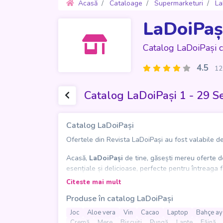
Acasă
Cataloage
Supermarketuri
La
LaDoiPaș
Catalog LaDoiPași 
4.5
12
Catalog LaDoiPași 1 - 29 
Catalog LaDoiPași
Ofertele din Revista LaDoiPași au fost valabile de
Acasă,
LaDoiPași
de tine, găsești mereu oferte 
esențiale și delicioase, perfecte pentru întreaga 
bunătăți precum napolitane, biscuiți și ciocolată. I
Citeste mai mult
Produse în catalog LaDoiPași
În plus,
Catalogul LaDoiPași
are grijă de toate n
lipsesc nici produsele de curățenie, precum deterg
Joc
Aloe vera
Vin
Cacao
Laptop
Bahçe ay
rapide, a ingredientelor pentru o masă delicioasă
Cremă
Mere
Biscuiți
Pungă
Lapte
Făină