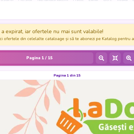
ervețele umede
Scutece
Kedi Ödül Oyuncakları
Detergent
Çelik Mam
a expirat, iar ofertele nu mai sunt valabile!
ci ofertele din celelalte cataloage și să te abonezi pe Katalog pentru a
Pagina
1
/ 15
Pagina 1 din 15