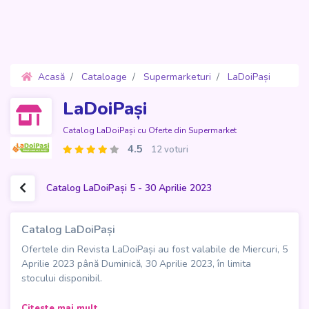
Acasă
Cataloage
Supermarketuri
LaDoiPași
Oferte 5 - 30 Aprilie 2023
LaDoiPași
Catalog LaDoiPași cu Oferte din Supermarket
4.5
12 voturi
Catalog LaDoiPași 5 - 30 Aprilie 2023
Catalog LaDoiPași
Ofertele din Revista LaDoiPași au fost valabile de Miercuri, 5
Aprilie 2023 până Duminică, 30 Aprilie 2023, în limita
stocului disponibil.
Catalog LaDoiPași
Citeste mai mult