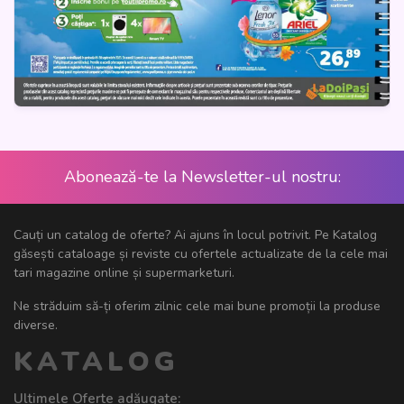
Abonează-te la Newsletter-ul nostru:
Cauți un catalog de oferte? Ai ajuns în locul potrivit. Pe Katalog
găsești cataloage și reviste cu ofertele actualizate de la cele mai
tari magazine online și supermarketuri.
Ne străduim să-ți oferim zilnic cele mai bune promoții la produse
diverse.
KATALOG
Ultimele Oferte adăugate: