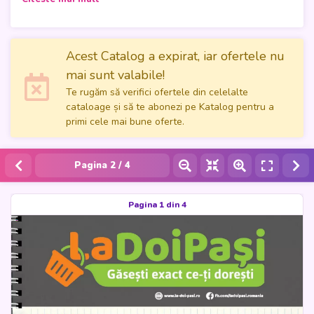
LaDoiPași Romania, disponibil în perioada 5 septembrie - 30
septembrie 2023. Fii gata să explorezi o gamă variată de
produse la prețuri speciale pentru întreaga familie. De la
haine și încălțăminte la accesorii și produse pentru casă,
Acest Catalog a expirat, iar ofertele nu
LaDoiPași are totul pentru a satisface nevoile tale de
mai sunt valabile!
cumpărături. Cu ajutorul acestui catalog, poți să îți
Te rugăm să verifici ofertele din celelalte
actualizezi garderoba, să decorezi casa sau să găsești
cataloage și să te abonezi pe Katalog pentru a
cadouri minunate pentru cei dragi. Ia-ți timp să răsfoiești
primi cele mai bune oferte.
catalogul online și profită de aceste oportunități de
economisire. Apoi, vino în magazin și bucură-te de produsele
preferate la prețuri avantajoase.
Pagina
2
/ 4
Pagina 1 din 4