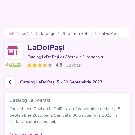
Acasă
Cataloage
Supermarketuri
LaDoiPași
Oferte 5 - 30 Septembrie 2023
LaDoiPași
Catalog LaDoiPași cu Oferte din Supermarket
4.5
12 voturi
Catalog LaDoiPași 5 - 30 Septembrie 2023
Catalog LaDoiPași
Ofertele din Revista LaDoiPași au fost valabile de Marţi, 5
Septembrie 2023 până Sâmbătă, 30 Septembrie 2023, în
limita stocului disponibil.
Descoperă cele mai atractive oferte din noul Catalog
Citeste mai mult