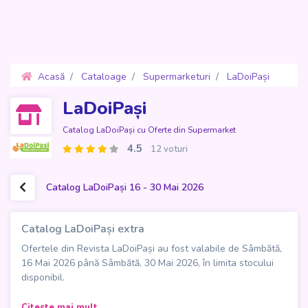
Acasă
Cataloage
Supermarketuri
LaDoiPași
Oferte 16 - 30 Mai 2026
LaDoiPași
Catalog LaDoiPași cu Oferte din Supermarket
4.5
12 voturi
Catalog LaDoiPași 16 - 30 Mai 2026
Catalog LaDoiPași extra
Ofertele din Revista LaDoiPași au fost valabile de Sâmbătă,
16 Mai 2026 până Sâmbătă, 30 Mai 2026, în limita stocului
disponibil.
Catalogul LaDoiPași extra aduce în atenția clienților o
Citeste mai mult