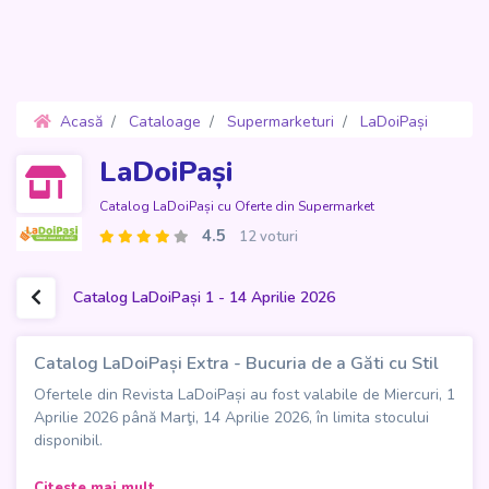
Acasă
Cataloage
Supermarketuri
LaDoiPași
Oferte 1 - 14 Aprilie 2026
LaDoiPași
Catalog LaDoiPași cu Oferte din Supermarket
4.5
12 voturi
Catalog LaDoiPași 1 - 14 Aprilie 2026
Catalog LaDoiPași Extra - Bucuria de a Găti cu Stil
Ofertele din Revista LaDoiPași au fost valabile de Miercuri, 1
Aprilie 2026 până Marţi, 14 Aprilie 2026, în limita stocului
disponibil.
Catalogul LaDoiPași Extra - "Bucuria de a Găti cu Stil" aduce
Citeste mai mult