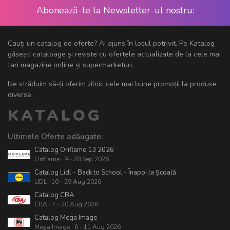
Abonează-te la Newsletter-ul nostru:
Cauți un catalog de oferte? Ai ajuns în locul potrivit. Pe Katalog
găsești cataloage și reviste cu ofertele actualizate de la cele mai
tari magazine online și supermarketuri.
Ne străduim să-ți oferim zilnic cele mai bune promoții la produse
diverse.
KATALOG
Ultimele Oferte adăugate:
Catalog Oriflame 13 2026
Oriflame · 9 - 28 Sep 2026
Catalog Lidl - Back to School - Înapoi la Școală
LIDL · 10 - 29 Aug 2026
Catalog CBA
CBA · 7 - 20 Aug 2026
Catalog Mega Image
Mega Image · 6 - 11 Aug 2026