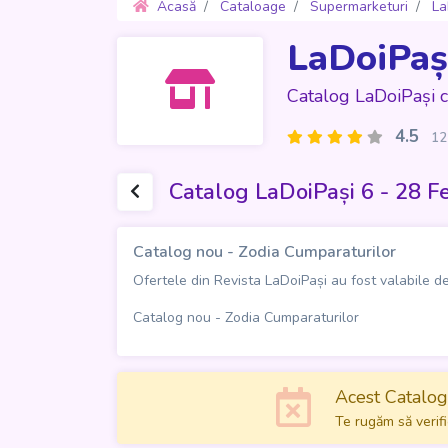
Acasă
Cataloage
Supermarketuri
La
LaDoiPaș
Catalog LaDoiPași 
4.5
12
Catalog LaDoiPași 6 - 28 F
Catalog nou - Zodia Cumparaturilor
Ofertele din Revista LaDoiPași au fost valabile de 
Catalog nou - Zodia Cumparaturilor
Acest Catalog 
Te rugăm să verifi