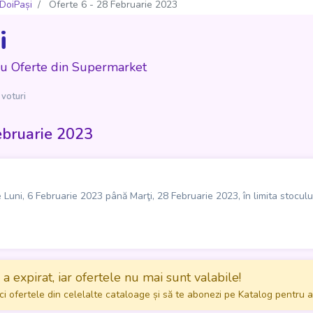
DoiPași
Oferte 6 - 28 Februarie 2023
i
cu Oferte din Supermarket
 voturi
ebruarie 2023
Luni, 6 Februarie 2023 până Marţi, 28 Februarie 2023, în limita stocului
a expirat, iar ofertele nu mai sunt valabile!
ci ofertele din celelalte cataloage și să te abonezi pe Katalog pentru a