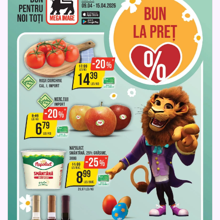
de băuturi pentru toate gusturile - de la cafea și ceai, până
la sucuri, vin sau cocktailuri - ideale pentru orice moment al
zilei.
Catalogul Mega Image poate fi consultat online, oferind o
experiență rapidă și practică pentru planificarea
cumpărăturilor. Răsfoind fiecare pagină, clienții pot descoperi
combinația perfectă între calitate și economie, transformând
fiecare vizită la cumpărături într-o alegere inspirată.