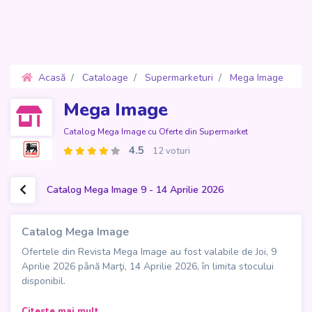
Acasă
Cataloage
Supermarketuri
Mega Image
Oferte 9 - 14 Aprilie 2026
Mega Image
Catalog Mega Image cu Oferte din Supermarket
4.5
12 voturi
Catalog Mega Image 9 - 14 Aprilie 2026
Catalog Mega Image
Ofertele din Revista Mega Image au fost valabile de Joi, 9
Aprilie 2026 până Marţi, 14 Aprilie 2026, în limita stocului
disponibil.
Noul
Catalog Mega Image
, cu 28 de pagini pline de oferte,
Citeste mai mult