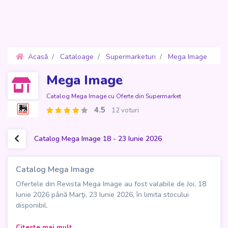
Acasă
Cataloage
Supermarketuri
Mega Image
Oferte 18 - 23 Iunie 2026
Mega Image
Catalog Mega Image cu Oferte din Supermarket
4.5
12 voturi
Catalog Mega Image 18 - 23 Iunie 2026
Catalog Mega Image
Ofertele din Revista Mega Image au fost valabile de Joi, 18
Iunie 2026 până Marţi, 23 Iunie 2026, în limita stocului
disponibil.
Noul Catalog Mega Image aduce 24 de pagini cu oferte
Citeste mai mult