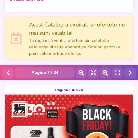
pline de reduceri spectaculoase, valabile între
13 și 19
noiembrie 2025
, pregătite să transforme cumpărăturile într-
o adevărată experiență de economisire. Fie că este vorba
despre băuturi rafinate, cafea aromată sau produse de zi cu
Acest Catalog a expirat, iar ofertele nu
zi, ofertele Mega Image surprind prin diversitate și prețuri
mai sunt valabile!
avantajoase, potrivite pentru toate gusturile și nevoile.
Te rugăm să verifici ofertele din celelalte
cataloage și să te abonezi pe Katalog pentru a
De la whisky-uri premium și vinuri selecte, până la cafea,
primi cele mai bune oferte.
hârtie igienică și produse pentru îngrijire personală, fiecare
pagină a catalogului îți aduce ocazia perfectă să profiți de
cele mai bune prețuri ale sezonului. Cu
Mega Image Black
Pagina
7
/ 24
Friday
, cumpărăturile devin mai inteligente, iar economiile
mai consistente - totul, în magazinele tale preferate,
aproape de casă.
Pagina 1 din 24