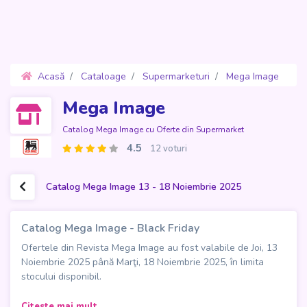
Acasă
Cataloage
Supermarketuri
Mega Image
Oferte 13 - 18 Noiembrie 2025
Mega Image
Catalog Mega Image cu Oferte din Supermarket
4.5
12 voturi
Catalog Mega Image 13 - 18 Noiembrie 2025
Catalog Mega Image - Black Friday
Ofertele din Revista Mega Image au fost valabile de Joi, 13
Noiembrie 2025 până Marţi, 18 Noiembrie 2025, în limita
stocului disponibil.
Catalogul
Mega Image - Black Friday
aduce 24 de pagini
Citeste mai mult