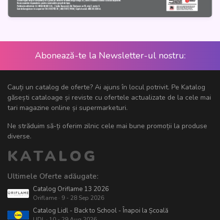
Abonează-te la Newsletter-ul nostru:
Cauți un catalog de oferte? Ai ajuns în locul potrivit. Pe Katalog
găsești cataloage și reviste cu ofertele actualizate de la cele mai
tari magazine online și supermarketuri.
Ne străduim să-ți oferim zilnic cele mai bune promoții la produse
diverse.
KATALOG
Ultimele Oferte adăugate:
Catalog Oriflame 13 2026
Oriflame · 9 - 28 Sep 2026
Catalog Lidl - Back to School - Înapoi la Școală
LIDL · 10 - 29 Aug 2026