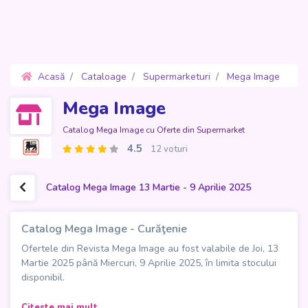
Acasă
Cataloage
Supermarketuri
Mega Image
Oferte 13 Martie - 9 Aprilie 2025
Mega Image
Catalog Mega Image cu Oferte din Supermarket
4.5
12 voturi
Catalog Mega Image 13 Martie - 9 Aprilie 2025
Catalog Mega Image - Curăţenie
Ofertele din Revista Mega Image au fost valabile de Joi, 13
Martie 2025 până Miercuri, 9 Aprilie 2025, în limita stocului
disponibil.
Curățenia perfectă începe cu
Catalogul Mega Image -
Citeste mai mult