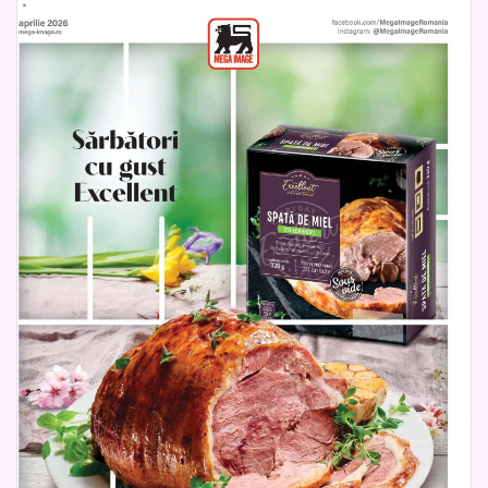
transformă fiecare moment într-o experiență plăcută. Cu
oferte atractive și produse disponibile în limita stocului,
catalogul Mega Image devine ghidul ideal pentru cei care
vor să sărbătorească Paștele cu stil, gust și economie.