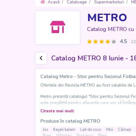
Acasă
Cataloage
Supermarketuri
M
METRO
Catalog METRO cu 
4.5
12
Catalog METRO 8 Iunie - 18
Catalog Metro - Stoc pentru Sezonul Fotba
Ofertele din Revista METRO au fost valabile de Lun
Metro prezintă catalogul "Stoc pentru Sezonul Fotba
este pregătită pentru afacerile care vor să întâmpi
Citeste mai mult
În paginile catalogului se regăsesc mici, cârnați, bu
Produse în catalog METRO
este completată de bere, prosecco, rom, whisky și i
Joc
Keçeli kalem
Lait de coco
Mici
Cârnați
Catalogul Metro îi ajută pe profesioniști să organi
Rom
Whiskey
Prosecco
Bere