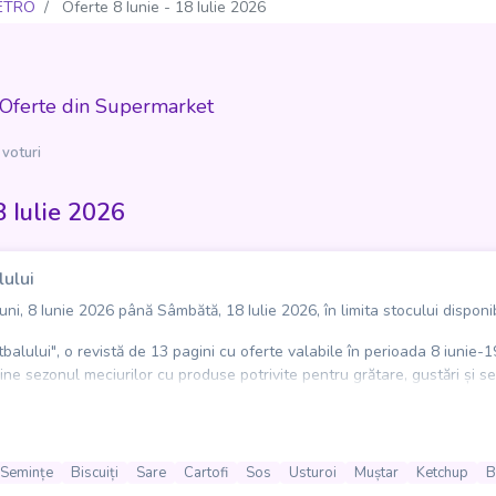
ETRO
Oferte 8 Iunie - 18 Iulie 2026
Oferte din Supermarket
 voturi
 Iulie 2026
lului
i, 8 Iunie 2026 până Sâmbătă, 18 Iulie 2026, în limita stocului disponib
lului", o revistă de 13 pagini cu oferte valabile în perioada 8 iunie-19 i
ne sezonul meciurilor cu produse potrivite pentru grătare, gustări și ser
rgeri, cartofi, sosuri, muștar, ketchup, usturoi și ceapă, alături de biscu
ngrediente pentru cocktailuri, astfel încât localurile și comercianții să
Semințe
Biscuiți
Sare
Cartofi
Sos
Usturoi
Muștar
Ketchup
B
zeze mai ușor aprovizionarea pentru perioada competițiilor sportive. Cu 