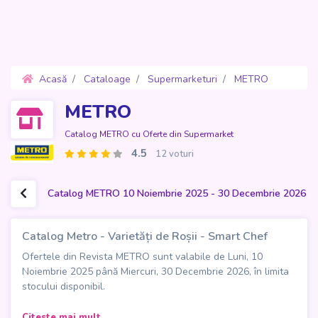
Acasă
Cataloage
Supermarketuri
METRO
Oferte 10 Noiembrie 2025 - 30 Decembrie 2026
METRO
Catalog METRO cu Oferte din Supermarket
4.5
12 voturi
Catalog METRO 10 Noiembrie 2025 - 30 Decembrie 2026
Catalog Metro - Varietăți de Roșii - Smart Chef
Ofertele din Revista METRO sunt valabile de Luni, 10
Noiembrie 2025 până Miercuri, 30 Decembrie 2026, în limita
stocului disponibil.
Catalogul
Metro - Varietăți de Roșii | Smart Chef
aduce
Citeste mai mult