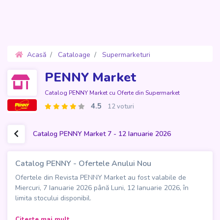
Acasă
Cataloage
Supermarketuri
PENNY Market
Oferte 7 - 12 Ianuarie 2026
PENNY Market
Catalog PENNY Market cu Oferte din Supermarket
4.5
12 voturi
Catalog PENNY Market 7 - 12 Ianuarie 2026
Catalog PENNY - Ofertele Anului Nou
Ofertele din Revista PENNY Market au fost valabile de
Miercuri, 7 Ianuarie 2026 până Luni, 12 Ianuarie 2026, în
limita stocului disponibil.
Noul catalog PENNY întâmpină clienții cu 20 de pagini pline
Citeste mai mult