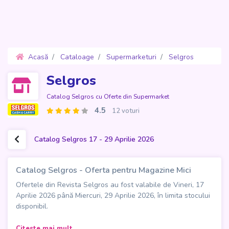
Acasă
Cataloage
Supermarketuri
Selgros
Oferte 17 - 29 Aprilie 2026
Selgros
Catalog Selgros cu Oferte din Supermarket
4.5
12 voturi
Catalog Selgros 17 - 29 Aprilie 2026
Catalog Selgros - Oferta pentru Magazine Mici
Ofertele din Revista Selgros au fost valabile de Vineri, 17
Aprilie 2026 până Miercuri, 29 Aprilie 2026, în limita stocului
disponibil.
Noul
Catalog Selgros - Oferta pentru Magazine Mici
, cu
Citeste mai mult