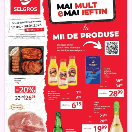
produse de igienă personală, cum ar fi săpunul și periuțele
de dinți. Catalogul Selgros poate fi consultat cu ușurință,
oferind comercianților oportunitatea de a beneficia de
oferte competitive și de a-și dezvolta afacerea cu produse
de calitate, transformând Selgros într-un partener de
încredere pentru succesul lor.