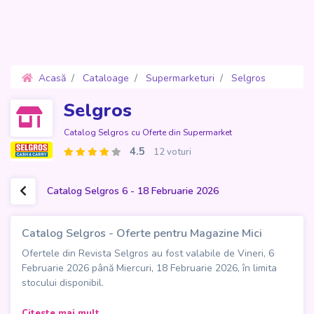
Acasă
Cataloage
Supermarketuri
Selgros
Oferte 6 - 18 Februarie 2026
Selgros
Catalog Selgros cu Oferte din Supermarket
4.5
12 voturi
Catalog Selgros 6 - 18 Februarie 2026
Catalog Selgros - Oferte pentru Magazine Mici
Ofertele din Revista Selgros au fost valabile de Vineri, 6
Februarie 2026 până Miercuri, 18 Februarie 2026, în limita
stocului disponibil.
Catalogul Selgros - Oferte pentru Magazine Mici, într-o
Citeste mai mult