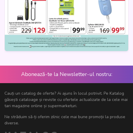
Abonează-te la Newsletter-ul nostru:
Cauți un catalog de oferte? Ai ajuns în locul potrivit. Pe Katalog
găsești cataloage și reviste cu ofertele actualizate de la cele mai
tari magazine online și supermarketuri.
Ne străduim să-ți oferim zilnic cele mai bune promoții la produse
diverse.