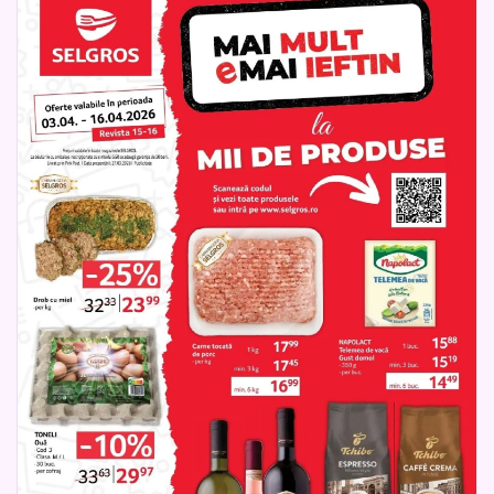
să găsească rapid exact ce are nevoie.
Selgros transformă cumpărăturile de Paște într-o experiență
completă și eficientă, oferind soluții pentru fiecare nevoie,
într-un catalog ușor de parcurs și plin de oferte
avantajoase. Este momentul perfect pentru a descoperi
diversitate, calitate și economii într-un singur loc.