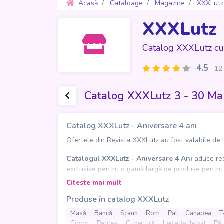
Acasă
Cataloage
Magazine
XXXLutz
XXXLutz
Catalog XXXLutz cu
4.5
12 
Catalog XXXLutz 3 - 30 Ma
Catalog XXXLutz - Aniversare 4 ani
Ofertele din Revista XXXLutz au fost valabile de L
Catalogul XXXLutz - Aniversare 4 Ani
aduce redu
exclusive pentru o gamă largă de produse pentru ca
dormitorul, livingul sau bucătăria, XXXLutz te ajută
Citeste mai mult
Produse în catalog XXXLutz
Nu rata ocazia de a sărbători 4 ani de XXXLutz cu 
Masă
Bancă
Scaun
Rom
Pat
Canapea
T
Covor
Perdea
Cuvertură
Lenjerie de pat
Păt