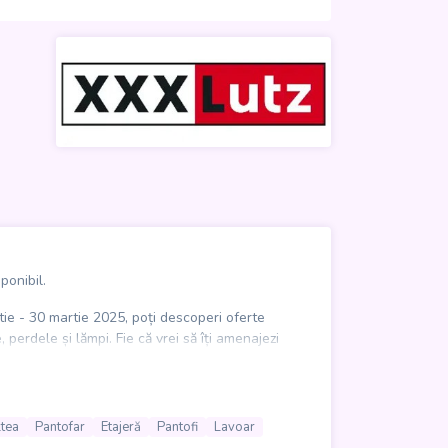
ponibil.
rtie - 30 martie 2025, poți descoperi oferte
erdele și lămpi. Fie că vrei să îți amenajezi
rprinde plăcut.
re 4 Ani
și economisește acum cu Katalog!
ltea
Pantofar
Etajeră
Pantofi
Lavoar