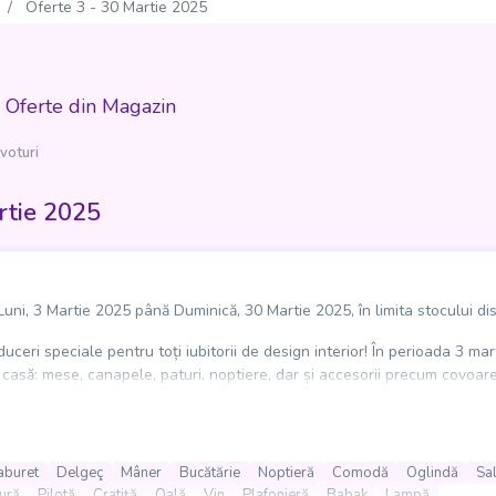
Oferte 3 - 30 Martie 2025
 Oferte din Magazin
voturi
rtie 2025
uni, 3 Martie 2025 până Duminică, 30 Martie 2025, în limita stocului dis
ceri speciale pentru toți iubitorii de design interior! În perioada 3 ma
să: mese, canapele, paturi, noptiere, dar și accesorii precum covoare, p
 să îți faci casa mai confortabilă și mai stilată, cu prețuri care te vor su
reduceri incredibile! Aruncă o privire în
Catalogul XXXLutz - Aniversa
aburet
Delgeç
Mâner
Bucătărie
Noptieră
Comodă
Oglindă
Sa
ură
Pilotă
Cratiță
Oală
Vin
Plafonieră
Babak
Lampă