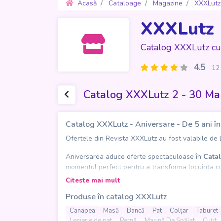
Acasă
Cataloage
Magazine
XXXLutz
XXXLutz
Catalog XXXLutz cu
4.5
12 
Catalog XXXLutz 2 - 30 Ma
Catalog XXXLutz - Aniversare - De 5 ani î
Ofertele din Revista XXXLutz au fost valabile de Lu
Aniversarea aduce oferte spectaculoase în
Catal
momentul perfect pentru a transforma locuința cu p
pentru orice tip de spațiu.
Citeste mai mult
Produse în catalog XXXLutz
În catalog se regăsesc canapele elegante, colțare 
pentru living și dining. Pentru un decor complet, o
Canapea
Masă
Bancă
Pat
Colțar
Taburet
plafoniere și lămpi - care adaugă un plus de atmo
Lenjerie de pat
Pernă
Mașină De Spălat
Cuțit