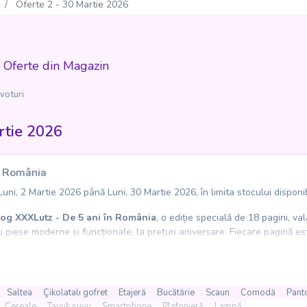
Oferte 2 - 30 Martie 2026
 Oferte din Magazin
voturi
rtie 2026
n România
ni, 2 Martie 2026 până Luni, 30 Martie 2026, în limita stocului disponib
og XXXLutz - De 5 ani în România
, o ediție specială de 18 pagini, v
iese moderne și funcționale, la prețuri aniversare. Fiecare pagină este d
spațioase, paturi confortabile cu saltele potrivite pentru un somn odih
ferta include comode, etajere, covoare, perdele, draperii, cuverturi și le
Saltea
Çikolatalı gofret
Etajeră
Bucătărie
Scaun
Comodă
Panto
sferă fiecărei camere.
Cereale
Tavuk suyu
Smartphone
Plafonieră
Lampă