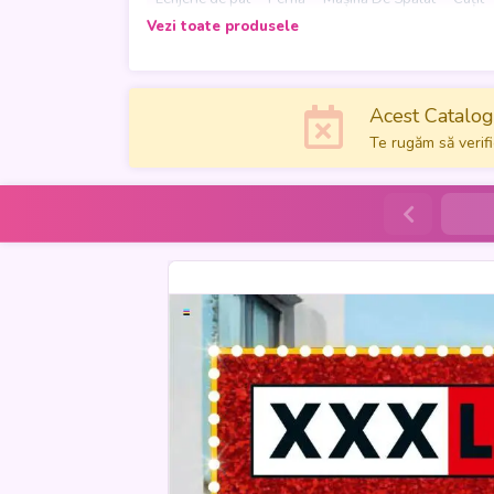
Vezi toate produsele
Catalogul propune și soluții pentru bucătărie și e
cu reduceri atractive și idei pentru fiecare colț a
Acest Catalog 
Te rugăm să verifi