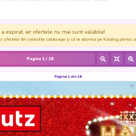
lectrocasnice, de la mobilier dedicat până la mașini de spălat sau acce
l casei. Merită să arunce o privire la XXXLutz Catalog și să profite acum
a expirat, iar ofertele nu mai sunt valabile!
ci ofertele din celelalte cataloage și să te abonezi pe Katalog pentru a
Pagina
1
/ 18
Pagina 1 din 18