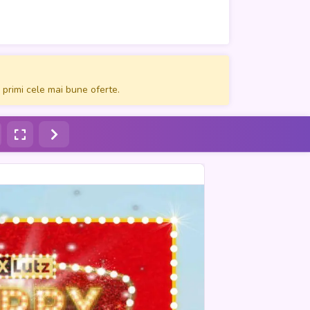
sorii practice. XXXLutz România sărbătorește 5 ani
 de ofertele aniversare cu Katalog.
 primi cele mai bune oferte.