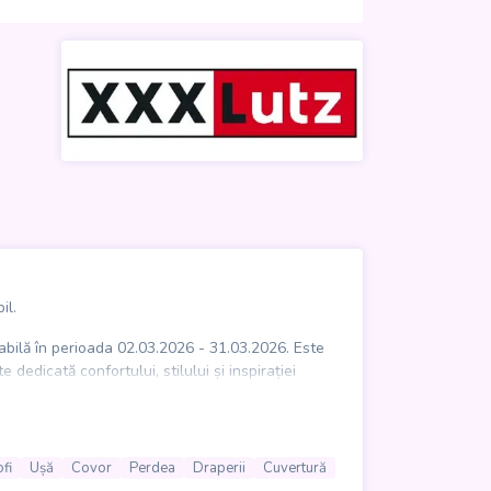
il.
alabilă în perioada 02.03.2026 - 31.03.2026. Este
edicată confortului, stilului și inspirației
nitor, dar și mese, scaune, bănci sau tabureți
njerii de pat, precum și corpuri de iluminat -
fi
Ușă
Covor
Perdea
Draperii
Cuvertură